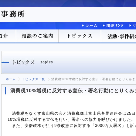
ホーム
トピックス一覧
消費税10%増税に反対する宣伝・署名行動にとりくみま
消費税10%増税に反対する宣伝・署名行動にとりくみ
消費税をなくす富山県の会と消費税廃止富山県各界連絡会は25日
10%増税に反対する宣伝を行い、署名への協力を呼びかけました。
また、安倍政権が狙う9条改憲に反対する「3000万人署名」も訴