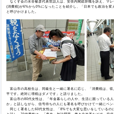
なくす会の水谷敏彦代表世話人は、安倍内閣総辞職を訴え、マレ
(消費税)が6%から0%になったことを紹介し、「日本でも政治を
と呼びかけました。
富山市の高校生は、同級生と一緒に署名に応じ、「消費税は、収
平です。絶対に増税はダメです」と語りました。
富山市の80代女性は、「年金暮らしの人や、生活に困っている人
か」と話しながら、信号待ちの人にも署名を呼びかけて一緒にペン
同じく署名した60代女性は、「8%でも大変な思いをしているのに