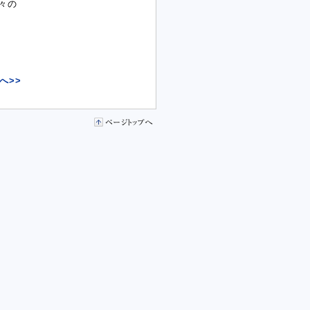
々の
へ>>