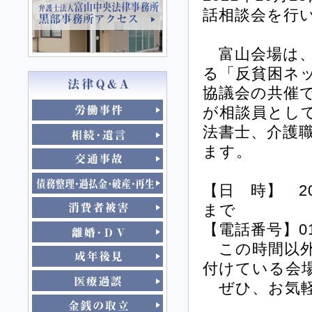
話相談会を行
富山会場は、
る「反貧困ネ
協議会の共催
が相談員とし
法書士、介護
ます。
【日 時】 20
まで
【電話番号】01
この時間以外
付けている会
ぜひ、お気軽