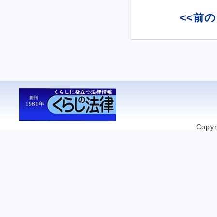
<<前
Copyr