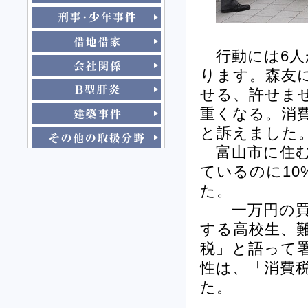
行動には6人が
ります。森友
せる、許せま
重くなる。消
と訴えました
富山市に住む女
ているのに1
た。
「一万円の買
する高校生、
税」と語って
性は、「消費
た。