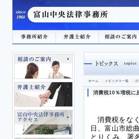
ホーム
トピックス一覧
消
消費税10％増税に
消費税をなく
日、富山市総曲
とりくみ、署