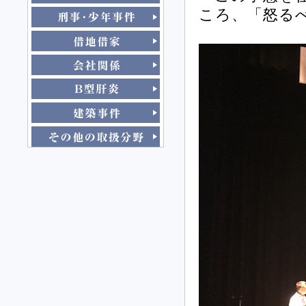
ころ、「怒る