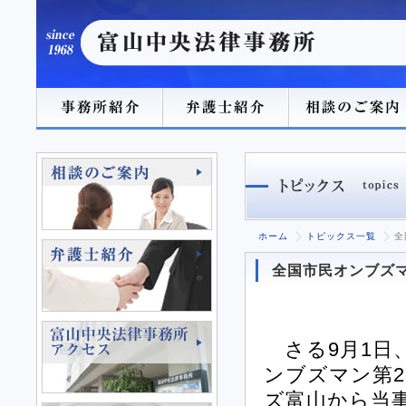
ホーム
トピックス一覧
全
全国市民オンブズマ
さる9月1日
ンブズマン第
ズ富山から当