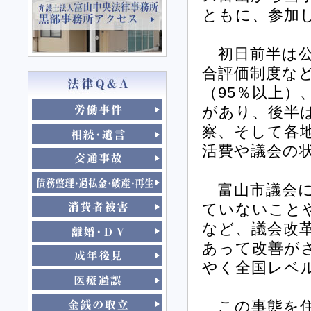
ともに、参加
初日前半は公
合評価制度な
（95％以上
があり、後半
察、そして各
活費や議会の
富山市議会に
ていないこと
など、議会改
あって改善が
やく全国レベ
この事態を住