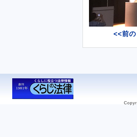
<<前
Copyr